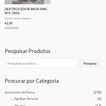
DESTROCEDOR INOX VMC
Nº5 72KG
Destorcedor Simples
€
2,30
Avaliação
0
de
5
Pesquisar Produtos
Pesquisa
Procurar por Categoria
Acessórios de Pesca
(278)
Agulhas de Iscar
(5)
Alicates
(17)