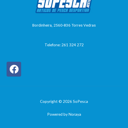
o
0
d
e
5
Bordinheira, 2560-836 Torres Vedras
Telefone: 261 324 272
Copyright © 2026 SoPesca
Powered by Noraya