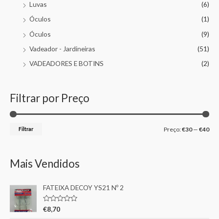
Luvas
(6)
Óculos
(1)
Óculos
(9)
Vadeador - Jardineiras
(51)
VADEADORES E BOTINS
(2)
Filtrar por Preço
Filtrar
Preço:
€30
—
€40
Mais Vendidos
FATEIXA DECOY YS21 Nº 2
A
€
8,70
v