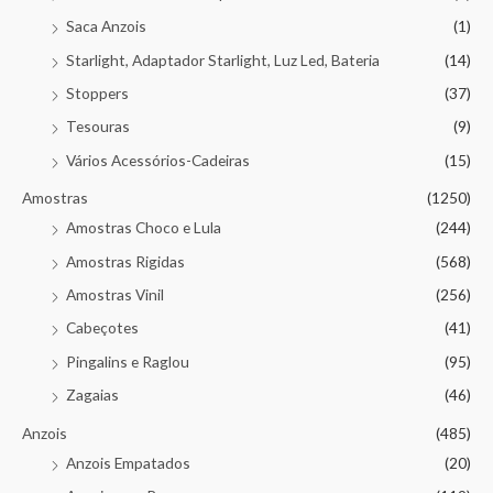
Saca Anzois
(1)
Starlight, Adaptador Starlight, Luz Led, Bateria
(14)
Stoppers
(37)
Tesouras
(9)
Vários Acessórios-Cadeiras
(15)
Amostras
(1250)
Amostras Choco e Lula
(244)
Amostras Rigidas
(568)
Amostras Vinil
(256)
Cabeçotes
(41)
Pingalins e Raglou
(95)
Zagaias
(46)
Anzois
(485)
Anzois Empatados
(20)