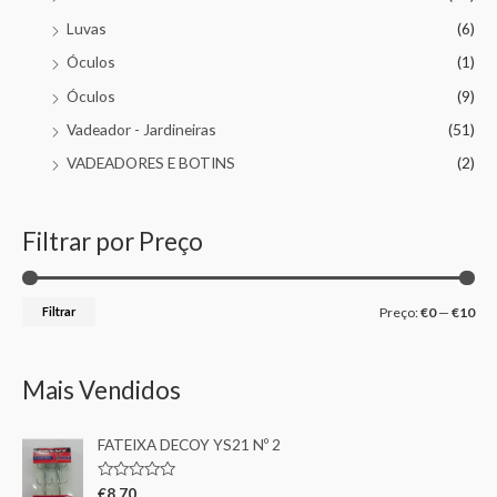
Luvas
(6)
Óculos
(1)
Óculos
(9)
Vadeador - Jardineiras
(51)
VADEADORES E BOTINS
(2)
Filtrar por Preço
Filtrar
Preço:
€0
—
€10
Mais Vendidos
FATEIXA DECOY YS21 Nº 2
A
€
8,70