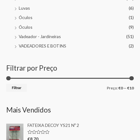
Luvas
(6)
Óculos
(1)
Óculos
(9)
Vadeador - Jardineiras
(51)
VADEADORES E BOTINS
(2)
Filtrar por Preço
Filtrar
Preço:
€0
—
€10
Mais Vendidos
FATEIXA DECOY YS21 Nº 2
A
€
8,70