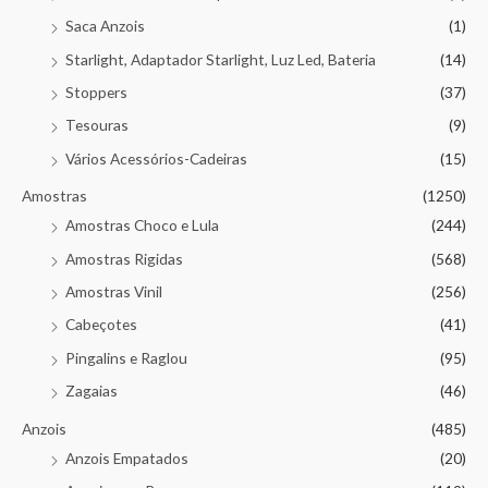
Saca Anzois
(1)
Starlight, Adaptador Starlight, Luz Led, Bateria
(14)
Stoppers
(37)
Tesouras
(9)
Vários Acessórios-Cadeiras
(15)
Amostras
(1250)
Amostras Choco e Lula
(244)
Amostras Rigidas
(568)
Amostras Vinil
(256)
Cabeçotes
(41)
Pingalins e Raglou
(95)
Zagaias
(46)
Anzois
(485)
Anzois Empatados
(20)