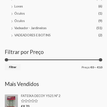
Luvas
(6)
Óculos
(1)
Óculos
(9)
Vadeador - Jardineiras
(51)
VADEADORES E BOTINS
(2)
Filtrar por Preço
Filtrar
Preço:
€0
—
€10
Mais Vendidos
FATEIXA DECOY YS21 Nº 2
A
€
8,70