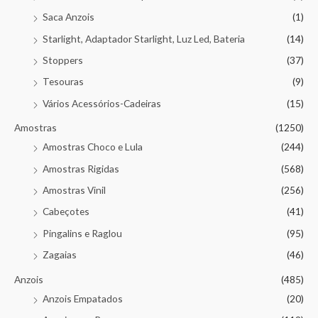
Saca Anzois
(1)
Starlight, Adaptador Starlight, Luz Led, Bateria
(14)
Stoppers
(37)
Tesouras
(9)
Vários Acessórios-Cadeiras
(15)
Amostras
(1250)
Amostras Choco e Lula
(244)
Amostras Rigidas
(568)
Amostras Vinil
(256)
Cabeçotes
(41)
Pingalins e Raglou
(95)
Zagaias
(46)
Anzois
(485)
Anzois Empatados
(20)