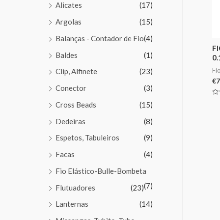
Alicates
(17)
Argolas
(15)
Balanças - Contador de Fio
(4)
F
Baldes
(1)
0
Fi
Clip, Alfinete
(23)
€
7
Conector
(3)
Av
Cross Beads
(15)
0
de
5
Dedeiras
(8)
Espetos, Tabuleiros
(9)
Facas
(4)
Fio Elástico-Bulle-Bombeta
(7)
Flutuadores
(23)
Lanternas
(14)