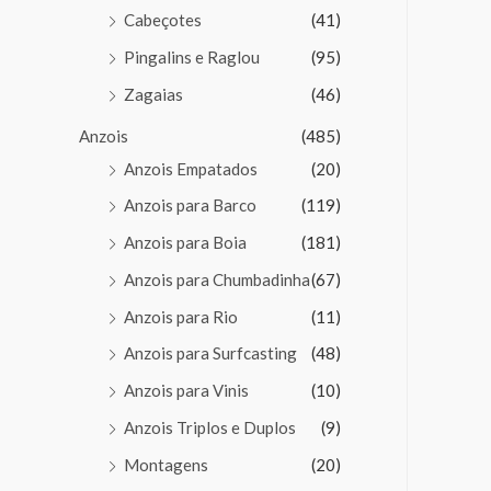
Cabeçotes
(41)
Pingalins e Raglou
(95)
Zagaias
(46)
Anzois
(485)
Anzois Empatados
(20)
Anzois para Barco
(119)
Anzois para Boia
(181)
Anzois para Chumbadinha
(67)
Anzois para Rio
(11)
Anzois para Surfcasting
(48)
Anzois para Vinis
(10)
Anzois Triplos e Duplos
(9)
Montagens
(20)