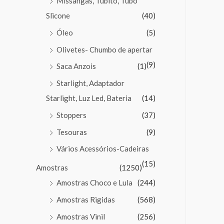
Missangas, Tubito, Tubo
Slicone
(40)
Óleo
(5)
Olivetes- Chumbo de apertar
(9)
Saca Anzois
(1)
Starlight, Adaptador
Starlight, Luz Led, Bateria
(14)
Stoppers
(37)
Tesouras
(9)
Vários Acessórios-Cadeiras
(15)
Amostras
(1250)
Amostras Choco e Lula
(244)
Amostras Rigidas
(568)
Amostras Vinil
(256)