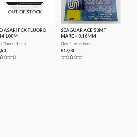
OUT OF STOCK
IO ASARI FCX FLUORO
SEAGUAR ACE 50MT
.14 100M
MARE – 0.16MM
os Fluorcarbono
Fios Fluorcarbono
,50
€
17,00
aliação
Avaliação
0
de
5