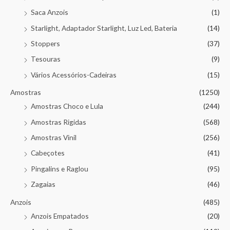
Saca Anzois
(1)
Starlight, Adaptador Starlight, Luz Led, Bateria
(14)
Stoppers
(37)
Tesouras
(9)
Vários Acessórios-Cadeiras
(15)
Amostras
(1250)
Amostras Choco e Lula
(244)
Amostras Rigidas
(568)
Amostras Vinil
(256)
Cabeçotes
(41)
Pingalins e Raglou
(95)
Zagaias
(46)
Anzois
(485)
Anzois Empatados
(20)