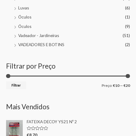
Luvas
(6)
Óculos
(1)
Óculos
(9)
Vadeador - Jardineiras
(51)
VADEADORES E BOTINS
(2)
Filtrar por Preço
Filtrar
Preço:
€10
—
€20
Mais Vendidos
FATEIXA DECOY YS21 Nº 2
A
€
8,70