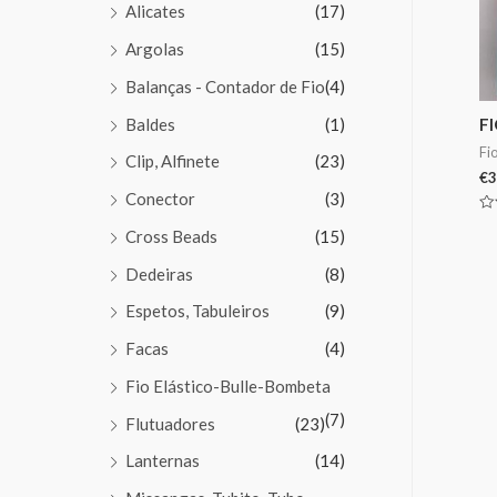
Alicates
(17)
Argolas
(15)
Balanças - Contador de Fio
(4)
Baldes
(1)
F
Fi
Clip, Alfinete
(23)
€
3
Conector
(3)
Av
Cross Beads
(15)
0
de
5
Dedeiras
(8)
Espetos, Tabuleiros
(9)
Facas
(4)
Fio Elástico-Bulle-Bombeta
(7)
Flutuadores
(23)
Lanternas
(14)