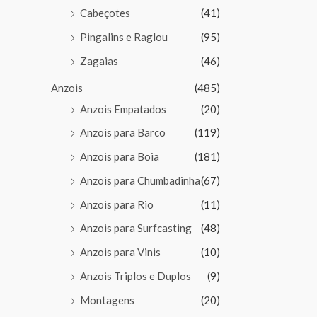
Cabeçotes
(41)
Pingalins e Raglou
(95)
Zagaias
(46)
Anzois
(485)
Anzois Empatados
(20)
Anzois para Barco
(119)
Anzois para Boia
(181)
Anzois para Chumbadinha
(67)
Anzois para Rio
(11)
Anzois para Surfcasting
(48)
Anzois para Vinis
(10)
Anzois Triplos e Duplos
(9)
Montagens
(20)