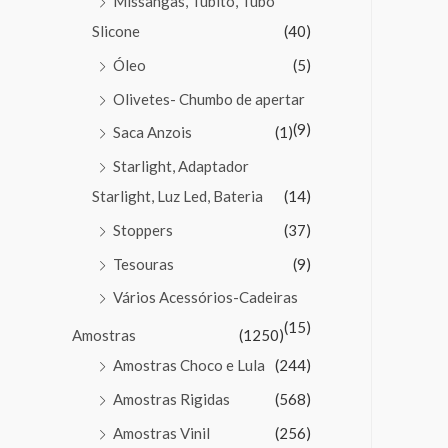
Missangas, Tubito, Tubo
Slicone
(40)
Óleo
(5)
Olivetes- Chumbo de apertar
(9)
Saca Anzois
(1)
Starlight, Adaptador
Starlight, Luz Led, Bateria
(14)
Stoppers
(37)
Tesouras
(9)
Vários Acessórios-Cadeiras
(15)
Amostras
(1250)
Amostras Choco e Lula
(244)
Amostras Rigidas
(568)
Amostras Vinil
(256)