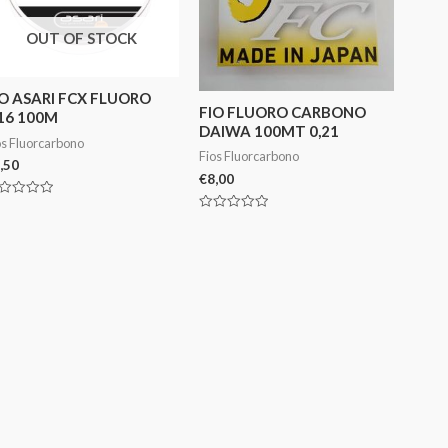
OUT OF STOCK
IO ASARI FCX FLUORO
FIO FLUORO CARBONO
.16 100M
DAIWA 100MT 0,21
os Fluorcarbono
Fios Fluorcarbono
,50
€
8,00
aliação
Avaliação
0
de
5