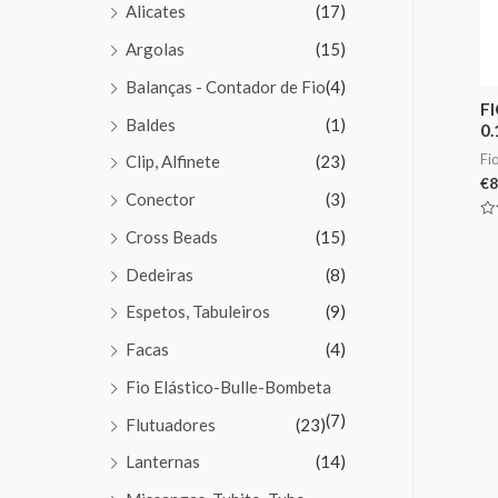
Alicates
(17)
Argolas
(15)
Balanças - Contador de Fio
(4)
F
Baldes
(1)
0
Fi
Clip, Alfinete
(23)
€
8
Conector
(3)
Av
Cross Beads
(15)
0
de
5
Dedeiras
(8)
Espetos, Tabuleiros
(9)
Facas
(4)
Fio Elástico-Bulle-Bombeta
(7)
Flutuadores
(23)
Lanternas
(14)