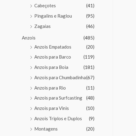
Cabeçotes
(41)
Pingalins e Raglou
(95)
Zagaias
(46)
Anzois
(485)
Anzois Empatados
(20)
Anzois para Barco
(119)
Anzois para Boia
(181)
Anzois para Chumbadinha
(67)
Anzois para Rio
(11)
Anzois para Surfcasting
(48)
Anzois para Vinis
(10)
Anzois Triplos e Duplos
(9)
Montagens
(20)