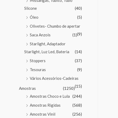
Missangas, Tubito, Tubo
Slicone
(40)
Óleo
(5)
Olivetes- Chumbo de apertar
(9)
Saca Anzois
(1)
Starlight, Adaptador
Starlight, Luz Led, Bateria
(14)
Stoppers
(37)
Tesouras
(9)
Vários Acessórios-Cadeiras
(15)
Amostras
(1250)
Amostras Choco e Lula
(244)
Amostras Rigidas
(568)
Amostras Vinil
(256)