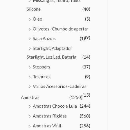
Missangas, Tubito, Tubo
Slicone
(40)
Óleo
(5)
Olivetes- Chumbo de apertar
(9)
Saca Anzois
(1)
Starlight, Adaptador
Starlight, Luz Led, Bateria
(14)
Stoppers
(37)
Tesouras
(9)
Vários Acessórios-Cadeiras
(15)
Amostras
(1250)
Amostras Choco e Lula
(244)
Amostras Rigidas
(568)
Amostras Vinil
(256)