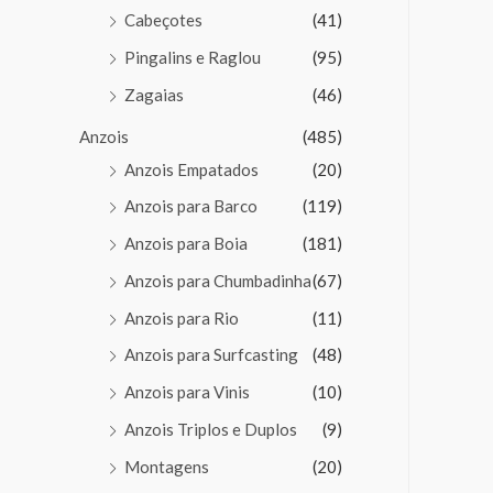
Cabeçotes
(41)
Pingalins e Raglou
(95)
Zagaias
(46)
Anzois
(485)
Anzois Empatados
(20)
Anzois para Barco
(119)
Anzois para Boia
(181)
Anzois para Chumbadinha
(67)
Anzois para Rio
(11)
Anzois para Surfcasting
(48)
Anzois para Vinis
(10)
Anzois Triplos e Duplos
(9)
Montagens
(20)