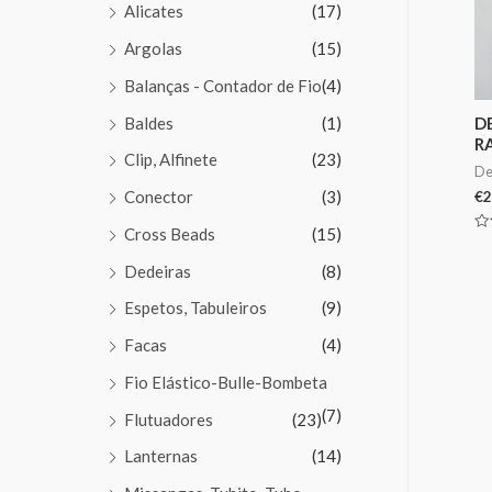
Alicates
(17)
Argolas
(15)
Balanças - Contador de Fio
(4)
Baldes
(1)
D
R
Clip, Alfinete
(23)
De
Conector
(3)
€
2
Cross Beads
(15)
Av
0
de
Dedeiras
(8)
5
Espetos, Tabuleiros
(9)
Facas
(4)
Fio Elástico-Bulle-Bombeta
(7)
Flutuadores
(23)
Lanternas
(14)