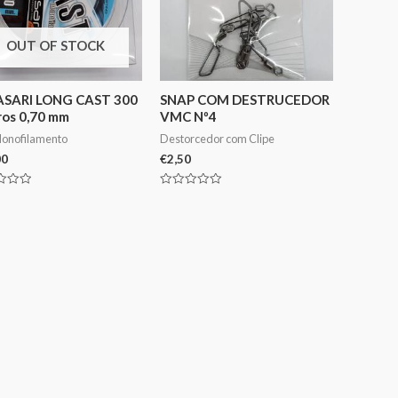
OUT OF STOCK
ASARI LONG CAST 300
SNAP COM DESTRUCEDOR
os 0,70 mm
VMC Nº4
Monofilamento
Destorcedor com Clipe
00
€
2,50
ação
Avaliação
0
de
5