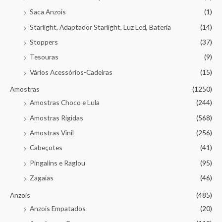
Saca Anzois
(1)
Starlight, Adaptador Starlight, Luz Led, Bateria
(14)
Stoppers
(37)
Tesouras
(9)
Vários Acessórios-Cadeiras
(15)
Amostras
(1250)
Amostras Choco e Lula
(244)
Amostras Rigidas
(568)
Amostras Vinil
(256)
Cabeçotes
(41)
Pingalins e Raglou
(95)
Zagaias
(46)
Anzois
(485)
Anzois Empatados
(20)