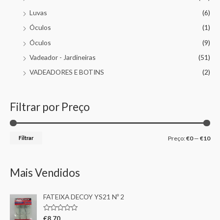
Luvas
(6)
Óculos
(1)
Óculos
(9)
Vadeador - Jardineiras
(51)
VADEADORES E BOTINS
(2)
Filtrar por Preço
Filtrar
Preço:
€0
—
€10
Mais Vendidos
FATEIXA DECOY YS21 Nº 2
A
€
8,70