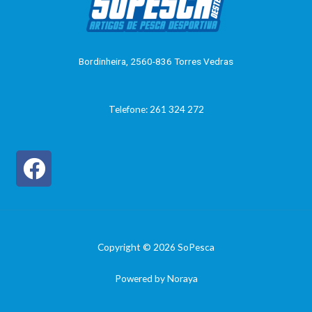
o
0
d
e
5
Bordinheira, 2560-836 Torres Vedras
Telefone: 261 324 272
Copyright © 2026 SoPesca
Powered by Noraya