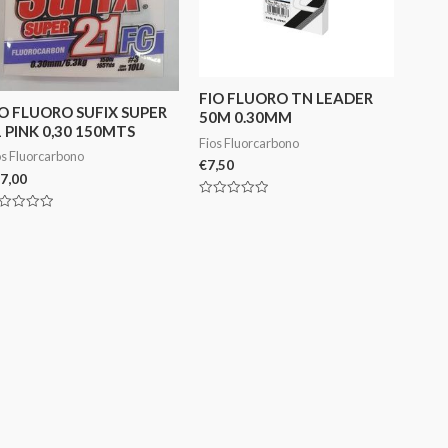
FIO FLUORO TN LEADER
IO FLUORO SUFIX SUPER
50M 0.30MM
 PINK 0,30 150MTS
Fios Fluorcarbono
os Fluorcarbono
€
7,50
7,00
Avaliação
0
aliação
de
5