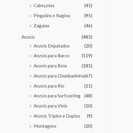
Cabeçotes
(41)
Pingalins e Raglou
(95)
Zagaias
(46)
Anzois
(485)
Anzois Empatados
(20)
Anzois para Barco
(119)
Anzois para Boia
(181)
Anzois para Chumbadinha
(67)
Anzois para Rio
(11)
Anzois para Surfcasting
(48)
Anzois para Vinis
(10)
Anzois Triplos e Duplos
(9)
Montagens
(20)