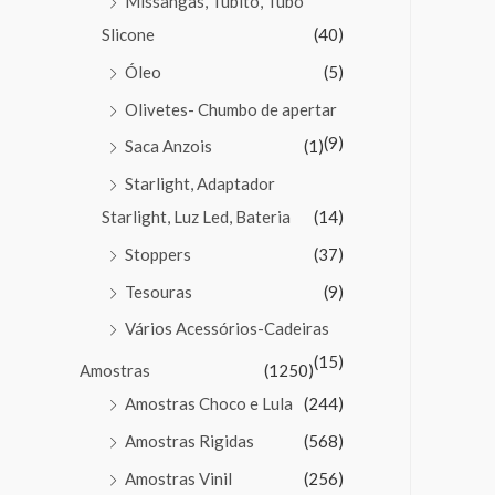
Missangas, Tubito, Tubo
Slicone
(40)
Óleo
(5)
Olivetes- Chumbo de apertar
(9)
Saca Anzois
(1)
Starlight, Adaptador
Starlight, Luz Led, Bateria
(14)
Stoppers
(37)
Tesouras
(9)
Vários Acessórios-Cadeiras
(15)
Amostras
(1250)
Amostras Choco e Lula
(244)
Amostras Rigidas
(568)
Amostras Vinil
(256)