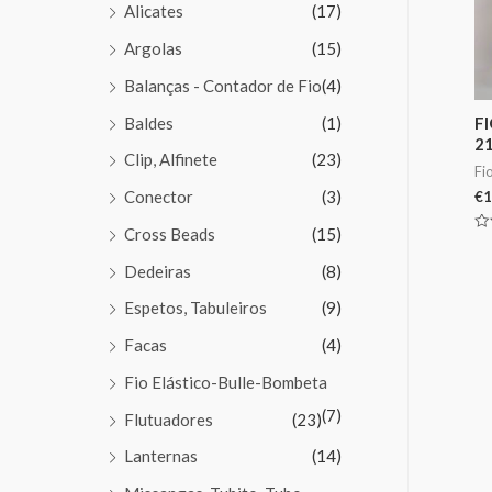
Alicates
(17)
Argolas
(15)
Balanças - Contador de Fio
(4)
Baldes
(1)
F
21
Clip, Alfinete
(23)
Fi
Conector
(3)
€
1
Cross Beads
(15)
Av
0
de
Dedeiras
(8)
5
Espetos, Tabuleiros
(9)
Facas
(4)
Fio Elástico-Bulle-Bombeta
(7)
Flutuadores
(23)
Lanternas
(14)