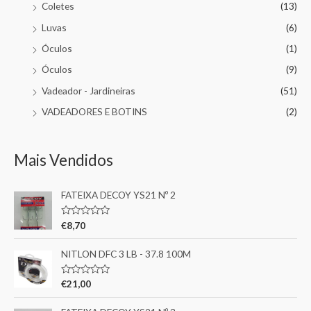
Coletes
(13)
Luvas
(6)
Óculos
(1)
Óculos
(9)
Vadeador - Jardineiras
(51)
VADEADORES E BOTINS
(2)
Mais Vendidos
FATEIXA DECOY YS21 Nº 2
A
€
8,70
v
a
l
NITLON DFC 3 LB - 37.8 100M
i
a
ç
A
€
21,00
ã
v
o
a
0
l