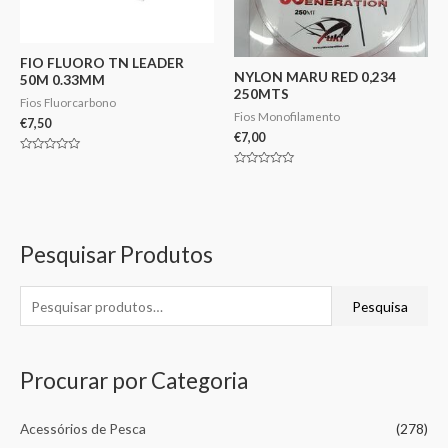
FIO FLUORO TN LEADER
NYLON MARU RED 0,234
50M 0.33MM
250MTS
Fios Fluorcarbono
Fios Monofilamento
€
7,50
€
7,00
Avaliação
0
Avaliação
de
0
5
de
5
Pesquisar Produtos
Pesquisa
Procurar por Categoria
Acessórios de Pesca
(278)