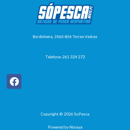
a
5
ç
ã
o
0
d
e
5
Bordinheira, 2560-836 Torres Vedras
Telefone: 261 324 272
Copyright © 2026 SoPesca
Powered by Noraya