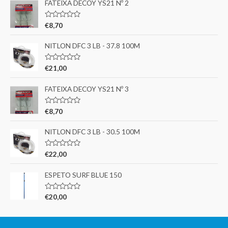
FATEIXA DECOY YS21 Nº 2
A
€
8,70
v
a
l
NITLON DFC 3 LB - 37.8 100M
i
a
ç
A
€
21,00
ã
v
o
a
0
l
FATEIXA DECOY YS21 Nº 3
d
i
e
a
5
ç
A
€
8,70
ã
v
o
a
0
l
NITLON DFC 3 LB - 30.5 100M
d
i
e
a
5
ç
A
€
22,00
ã
v
o
a
0
l
ESPETO SURF BLUE 150
d
i
e
a
5
ç
A
€
20,00
ã
v
o
a
0
l
d
i
e