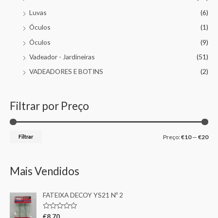
Luvas
(6)
Óculos
(1)
Óculos
(9)
Vadeador - Jardineiras
(51)
VADEADORES E BOTINS
(2)
Filtrar por Preço
Filtrar
Preço:
€10
—
€20
Mais Vendidos
FATEIXA DECOY YS21 Nº 2
A
€
8,70