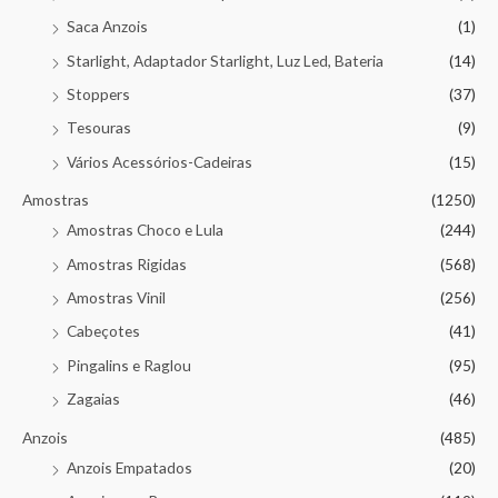
Saca Anzois
(1)
Starlight, Adaptador Starlight, Luz Led, Bateria
(14)
Stoppers
(37)
Tesouras
(9)
Vários Acessórios-Cadeiras
(15)
Amostras
(1250)
Amostras Choco e Lula
(244)
Amostras Rigidas
(568)
Amostras Vinil
(256)
Cabeçotes
(41)
Pingalins e Raglou
(95)
Zagaias
(46)
Anzois
(485)
Anzois Empatados
(20)