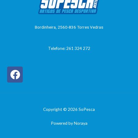
o
0
d
e
5
Bordinheira, 2560-836 Torres Vedras
Telefone: 261 324 272
Copyright © 2026 SoPesca
Powered by Noraya