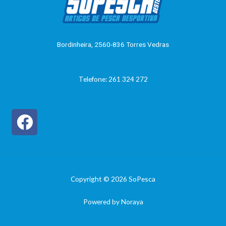
o
0
d
e
5
Bordinheira, 2560-836 Torres Vedras
Telefone: 261 324 272
Copyright © 2026 SoPesca
Powered by Noraya