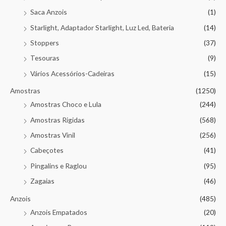
Saca Anzois
(1)
Starlight, Adaptador Starlight, Luz Led, Bateria
(14)
Stoppers
(37)
Tesouras
(9)
Vários Acessórios-Cadeiras
(15)
Amostras
(1250)
Amostras Choco e Lula
(244)
Amostras Rigidas
(568)
Amostras Vinil
(256)
Cabeçotes
(41)
Pingalins e Raglou
(95)
Zagaias
(46)
Anzois
(485)
Anzois Empatados
(20)