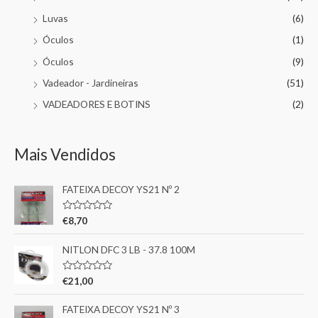
Luvas
(6)
Óculos
(1)
Óculos
(9)
Vadeador - Jardineiras
(51)
VADEADORES E BOTINS
(2)
Mais Vendidos
FATEIXA DECOY YS21 Nº 2
A
€
8,70
v
a
l
NITLON DFC 3 LB - 37.8 100M
i
a
ç
A
€
21,00
ã
v
o
a
0
l
FATEIXA DECOY YS21 Nº 3
d
i