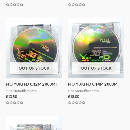
Avaliação
Avaliação
0
0
de
de
5
5
OUT OF STOCK
OUT OF STOCK
FIO YUKI FD 0.12M 2000MT
FIO YUKI FD 0.14M 2000MT
Fios Monofilamento
Fios Monofilamento
€
13,50
€
18,00
Avaliação
Avaliação
0
0
de
de
5
5