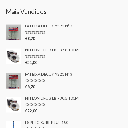
Mais Vendidos
FATEIXA DECOY YS21 Nº 2
A
€
8,70
v
a
l
NITLON DFC 3 LB - 37.8 100M
i
a
ç
A
€
21,00
ã
v
o
a
0
l
FATEIXA DECOY YS21 Nº 3
d
i
e
a
5
ç
A
€
8,70
ã
v
o
a
0
l
NITLON DFC 3 LB - 30.5 100M
d
i
e
a
5
ç
A
€
22,00
ã
v
o
a
0
l
ESPETO SURF BLUE 150
d
i
e