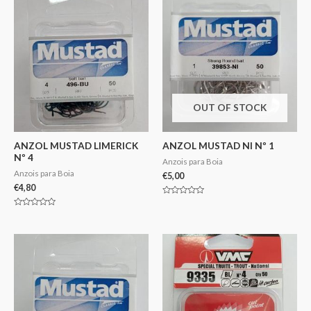
OUT OF STOCK
ANZOL MUSTAD LIMERICK
ANZOL MUSTAD NI Nº 1
Nº 4
Anzois para Boia
Anzois para Boia
€
5,00
€
4,80
Avaliação
0
Avaliação
de
0
5
de
5