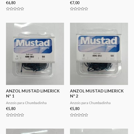
€
6,80
€
7,00
Avaliação
Avaliação
0
0
de
de
5
5
ANZOL MUSTAD LIMERICK
ANZOL MUSTAD LIMERICK
Nº 1
Nº 2
Anzois para Chumbadinha
Anzois para Chumbadinha
€
5,80
€
5,80
Avaliação
Avaliação
0
0
de
de
5
5