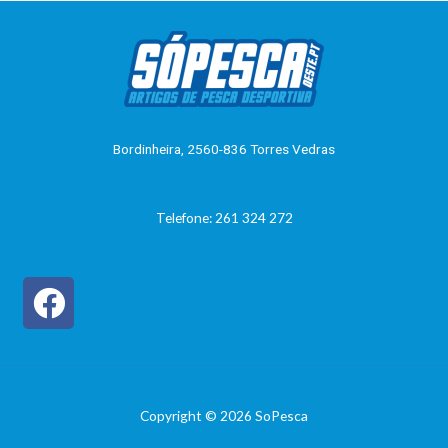
d
i
e
a
5
ç
ã
o
0
d
e
5
Bordinheira, 2560-836 Torres Vedras
Telefone: 261 324 272
Copyright © 2026 SoPesca