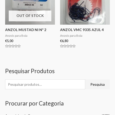
OUT OF STOCK
ANZOL MUSTAD NI Nº 2
ANZOL VMC 9335 AZUL 4
Anzois para Boia
Anzois para Boia
€
5,00
€
6,80
Avaliação
Avaliação
0
0
de
de
5
5
Pesquisar Produtos
Pesquisa
Procurar por Categoria