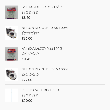
FATEIXA DECOY YS21 Nº 2
A
€
8,70
v
a
l
NITLON DFC 3 LB - 37.8 100M
i
a
ç
A
€
21,00
ã
v
o
a
0
l
FATEIXA DECOY YS21 Nº 3
d
i
e
a
5
ç
A
€
8,70
ã
v
o
a
0
l
NITLON DFC 3 LB - 30.5 100M
d
i
e
a
5
ç
A
€
22,00
ã
v
o
a
0
l
ESPETO SURF BLUE 150
d
i
e
a
5
ç
A
€
20,00
ã
v
o
a
0
l