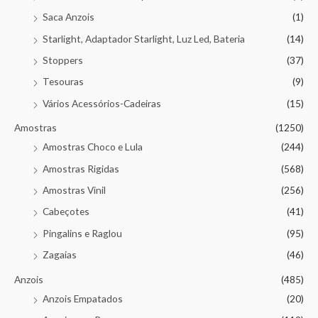
Saca Anzois
(1)
Starlight, Adaptador Starlight, Luz Led, Bateria
(14)
Stoppers
(37)
Tesouras
(9)
Vários Acessórios-Cadeiras
(15)
Amostras
(1250)
Amostras Choco e Lula
(244)
Amostras Rigidas
(568)
Amostras Vinil
(256)
Cabeçotes
(41)
Pingalins e Raglou
(95)
Zagaias
(46)
Anzois
(485)
Anzois Empatados
(20)