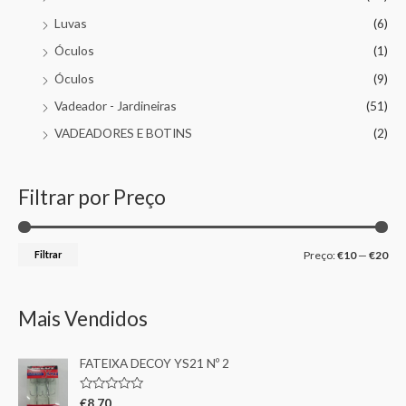
Luvas
(6)
Óculos
(1)
Óculos
(9)
Vadeador - Jardineiras
(51)
VADEADORES E BOTINS
(2)
Filtrar por Preço
Filtrar
Preço:
€10
—
€20
Mais Vendidos
FATEIXA DECOY YS21 Nº 2
A
€
8,70