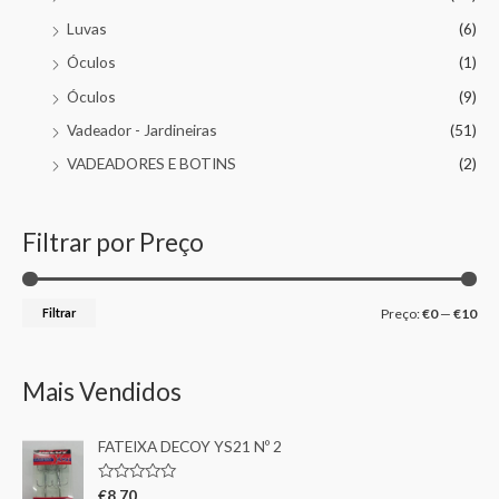
Luvas
(6)
Óculos
(1)
Óculos
(9)
Vadeador - Jardineiras
(51)
VADEADORES E BOTINS
(2)
Filtrar por Preço
Filtrar
Preço:
€0
—
€10
Mais Vendidos
FATEIXA DECOY YS21 Nº 2
A
€
8,70