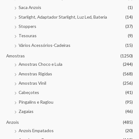
Saca Anzois
(1)
Starlight, Adaptador Starlight, Luz Led, Bateria
(14)
Stoppers
(37)
Tesouras
(9)
Vários Acessórios-Cadeiras
(15)
Amostras
(1250)
Amostras Choco e Lula
(244)
Amostras Rigidas
(568)
Amostras Vinil
(256)
Cabeçotes
(41)
Pingalins e Raglou
(95)
Zagaias
(46)
Anzois
(485)
Anzois Empatados
(20)