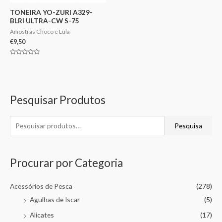
TONEIRA YO-ZURI A329-
BLRI ULTRA-CW S-75
Amostras Choco e Lula
€
9,50
Avaliação
0
de
5
Pesquisar Produtos
Pesquisa
Procurar por Categoria
Acessórios de Pesca
(278)
Agulhas de Iscar
(5)
Alicates
(17)