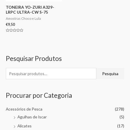
TONEIRA YO-ZURI A329-
LRPC ULTRA-CW S-75
Amostras Choco e Lula
€
9,50
Avaliação
0
de
5
Pesquisar Produtos
Pesquisa
Procurar por Categoria
Acessórios de Pesca
(278)
Agulhas de Iscar
(5)
Alicates
(17)