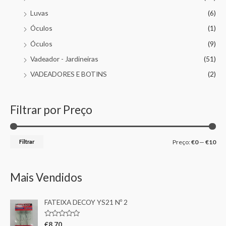
Luvas
(6)
Óculos
(1)
Óculos
(9)
Vadeador - Jardineiras
(51)
VADEADORES E BOTINS
(2)
Filtrar por Preço
Filtrar
Preço:
€0
—
€10
Mais Vendidos
FATEIXA DECOY YS21 Nº 2
A
€
8,70