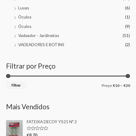
Luvas
(6)
Óculos
(1)
Óculos
(9)
Vadeador - Jardineiras
(51)
VADEADORES E BOTINS
(2)
Filtrar por Preço
Filtrar
Preço:
€10
—
€20
Mais Vendidos
FATEIXA DECOY YS21 Nº 2
A
€
8,70