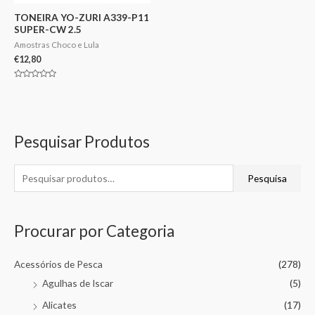
TONEIRA YO-ZURI A339-P11
SUPER-CW 2.5
Amostras Choco e Lula
€
12,80
Avaliação
0
de
5
Pesquisar Produtos
Pesquisa
Procurar por Categoria
Acessórios de Pesca
(278)
Agulhas de Iscar
(5)
Alicates
(17)