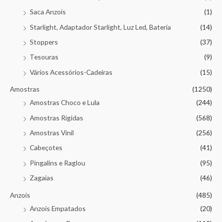
Saca Anzois
(1)
Starlight, Adaptador Starlight, Luz Led, Bateria
(14)
Stoppers
(37)
Tesouras
(9)
Vários Acessórios-Cadeiras
(15)
Amostras
(1250)
Amostras Choco e Lula
(244)
Amostras Rigidas
(568)
Amostras Vinil
(256)
Cabeçotes
(41)
Pingalins e Raglou
(95)
Zagaias
(46)
Anzois
(485)
Anzois Empatados
(20)