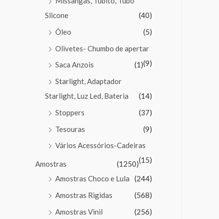
Missangas, Tubito, Tubo
Slicone
(40)
Óleo
(5)
Olivetes- Chumbo de apertar
(9)
Saca Anzois
(1)
Starlight, Adaptador
Starlight, Luz Led, Bateria
(14)
Stoppers
(37)
Tesouras
(9)
Vários Acessórios-Cadeiras
(15)
Amostras
(1250)
Amostras Choco e Lula
(244)
Amostras Rigidas
(568)
Amostras Vinil
(256)