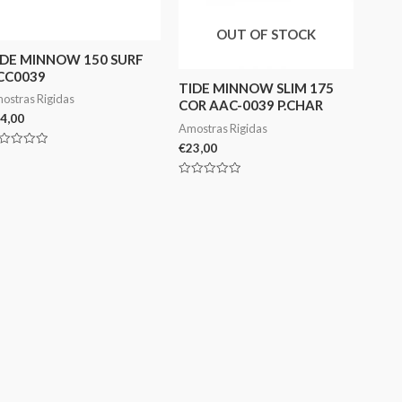
OUT OF STOCK
IDE MINNOW 150 SURF
CC0039
TIDE MINNOW SLIM 175
ostras Rigidas
COR AAC-0039 P.CHAR
4,00
Amostras Rigidas
€
23,00
aliação
Avaliação
0
de
5