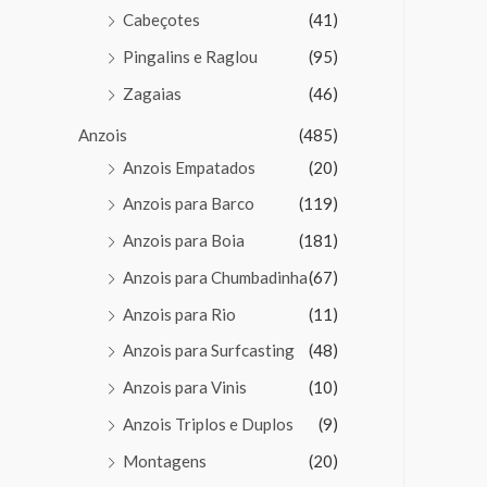
Cabeçotes
(41)
Pingalins e Raglou
(95)
Zagaias
(46)
Anzois
(485)
Anzois Empatados
(20)
Anzois para Barco
(119)
Anzois para Boia
(181)
Anzois para Chumbadinha
(67)
Anzois para Rio
(11)
Anzois para Surfcasting
(48)
Anzois para Vinis
(10)
Anzois Triplos e Duplos
(9)
Montagens
(20)