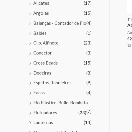
Alicates
(17)
Argolas
(15)
T
Balanças - Contador de Fio
(4)
A
Am
Baldes
(1)
€
2
Clip, Alfinete
(23)
Av
Conector
(3)
0
de
5
Cross Beads
(15)
Dedeiras
(8)
Espetos, Tabuleiros
(9)
Facas
(4)
Fio Elástico-Bulle-Bombeta
(7)
Flutuadores
(23)
Lanternas
(14)