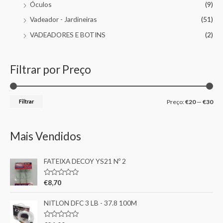
Óculos
(9)
Vadeador - Jardineiras
(51)
VADEADORES E BOTINS
(2)
Filtrar por Preço
Filtrar
Preço:
€20
—
€30
Mais Vendidos
FATEIXA DECOY YS21 Nº 2
A
€
8,70
v
a
l
NITLON DFC 3 LB - 37.8 100M
i
a
ç