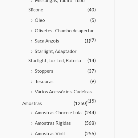
Missangas, Tubito, Tubo
Slicone
(40)
Óleo
(5)
Olivetes- Chumbo de apertar
(9)
Saca Anzois
(1)
Starlight, Adaptador
Starlight, Luz Led, Bateria
(14)
Stoppers
(37)
Tesouras
(9)
Vários Acessórios-Cadeiras
(15)
Amostras
(1250)
Amostras Choco e Lula
(244)
Amostras Rigidas
(568)
Amostras Vinil
(256)