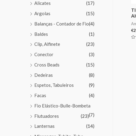
Alicates
(17)
T
Argolas
(15)
A
Balanças - Contador de Fio
(4)
Am
€
2
Baldes
(1)
Av
Clip, Alfinete
(23)
0
de
5
Conector
(3)
Cross Beads
(15)
Dedeiras
(8)
Espetos, Tabuleiros
(9)
Facas
(4)
Fio Elástico-Bulle-Bombeta
(7)
Flutuadores
(23)
Lanternas
(14)