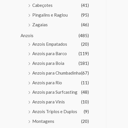
Cabeçotes
(41)
Pingalins e Raglou
(95)
Zagaias
(46)
Anzois
(485)
Anzois Empatados
(20)
Anzois para Barco
(119)
Anzois para Boia
(181)
Anzois para Chumbadinha
(67)
Anzois para Rio
(11)
Anzois para Surfcasting
(48)
Anzois para Vinis
(10)
Anzois Triplos e Duplos
(9)
Montagens
(20)