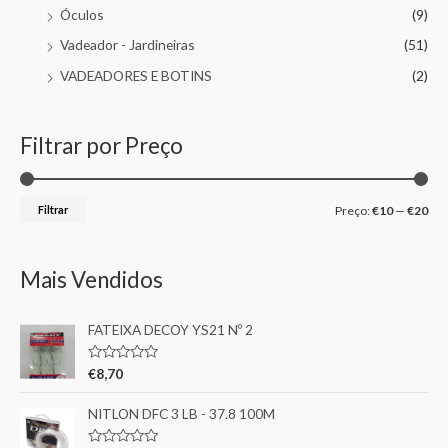
Óculos
(9)
Vadeador - Jardineiras
(51)
VADEADORES E BOTINS
(2)
Filtrar por Preço
Filtrar
Preço:
€10
—
€20
Mais Vendidos
FATEIXA DECOY YS21 Nº 2
A
€
8,70
v
a
l
NITLON DFC 3 LB - 37.8 100M
i
a