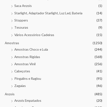
Saca Anzois
(1)
Starlight, Adaptador Starlight, Luz Led, Bateria
(14)
Stoppers
(37)
Tesouras
(9)
Vários Acessórios-Cadeiras
(15)
Amostras
(1250)
Amostras Choco e Lula
(244)
Amostras Rigidas
(568)
Amostras Vinil
(256)
Cabeçotes
(41)
Pingalins e Raglou
(95)
Zagaias
(46)
Anzois
(485)
Anzois Empatados
(20)