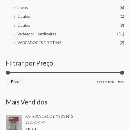
Luvas
(6)
Óculos
(1)
Óculos
(9)
Vadeador - Jardineiras
(51)
VADEADORES E BOTINS
(2)
Filtrar por Preço
Filtrar
Preço:
€10
—
€20
Mais Vendidos
FATEIXA DECOY YS21 Nº 2
A
€
8,70