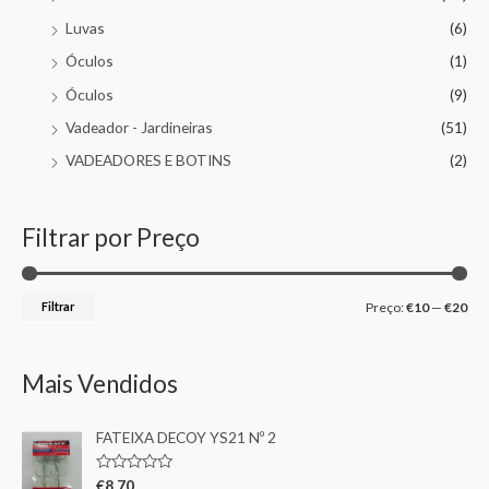
Luvas
(6)
Óculos
(1)
Óculos
(9)
Vadeador - Jardineiras
(51)
VADEADORES E BOTINS
(2)
Filtrar por Preço
Filtrar
Preço:
€10
—
€20
Mais Vendidos
FATEIXA DECOY YS21 Nº 2
A
€
8,70