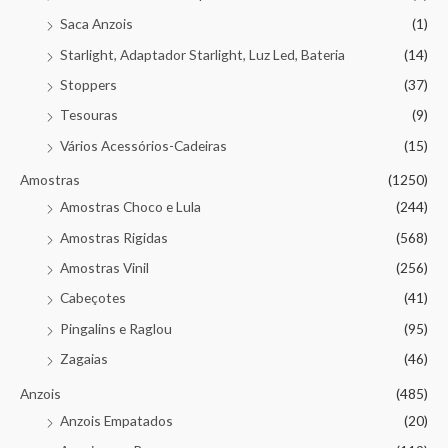
Saca Anzois
(1)
Starlight, Adaptador Starlight, Luz Led, Bateria
(14)
Stoppers
(37)
Tesouras
(9)
Vários Acessórios-Cadeiras
(15)
Amostras
(1250)
Amostras Choco e Lula
(244)
Amostras Rigidas
(568)
Amostras Vinil
(256)
Cabeçotes
(41)
Pingalins e Raglou
(95)
Zagaias
(46)
Anzois
(485)
Anzois Empatados
(20)