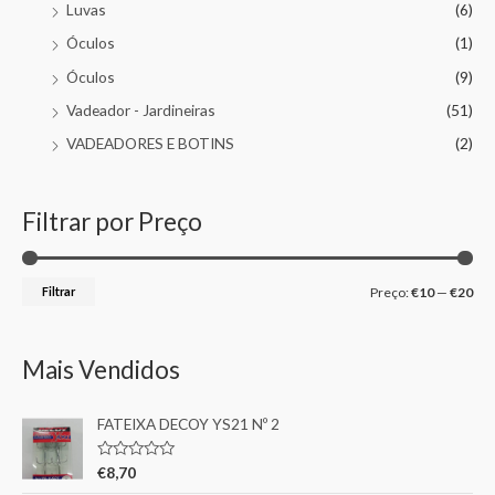
Luvas
(6)
Óculos
(1)
Óculos
(9)
Vadeador - Jardineiras
(51)
VADEADORES E BOTINS
(2)
Filtrar por Preço
Filtrar
Preço:
€10
—
€20
Mais Vendidos
FATEIXA DECOY YS21 Nº 2
A
€
8,70
v