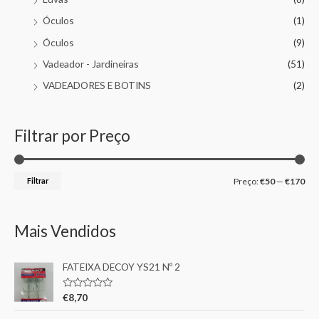
Óculos
(1)
Óculos
(9)
Vadeador - Jardineiras
(51)
VADEADORES E BOTINS
(2)
Filtrar por Preço
Filtrar
Preço:
€50
—
€170
Mais Vendidos
FATEIXA DECOY YS21 Nº 2
A
€
8,70
v
a