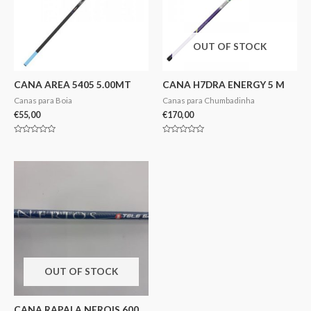
OUT OF STOCK
CANA AREA 5405 5.00MT
CANA H7DRA ENERGY 5 M
Canas para Boia
Canas para Chumbadinha
€
55,00
€
170,00
Avaliação
Avaliação
0
0
de
de
5
5
OUT OF STOCK
CANA RAPALA NEROIS 600