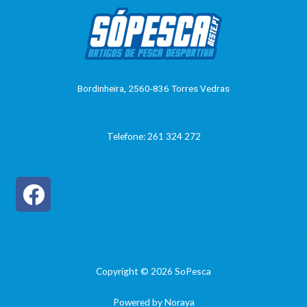
a
5
ç
ã
o
0
d
e
5
Bordinheira, 2560-836 Torres Vedras
Telefone: 261 324 272
Copyright © 2026 SoPesca
Powered by Noraya