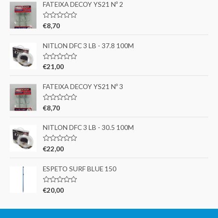
FATEIXA DECOY YS21 Nº 2
A
€
8,70
v
a
l
NITLON DFC 3 LB - 37.8 100M
i
a
ç
A
€
21,00
ã
v
o
a
0
l
FATEIXA DECOY YS21 Nº 3
d
i
e
a
5
ç
A
€
8,70
ã
v
o
a
0
l
NITLON DFC 3 LB - 30.5 100M
d
i
e
a
5
ç
A
€
22,00
ã
v
o
a
0
l
ESPETO SURF BLUE 150
d
i
e
a
5
ç
A
€
20,00
ã
v
o
a
0
l
d
i
e