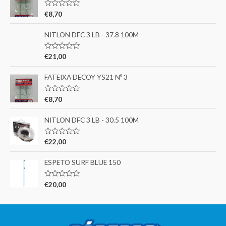
A
€
8,70
v
a
l
NITLON DFC 3 LB - 37.8 100M
i
a
ç
A
€
21,00
ã
v
o
a
0
l
FATEIXA DECOY YS21 Nº 3
d
i
e
a
5
ç
A
€
8,70
ã
v
o
a
0
l
NITLON DFC 3 LB - 30.5 100M
d
i
e
a
5
ç
A
€
22,00
ã
v
o
a
0
l
ESPETO SURF BLUE 150
d
i
e
a
5
ç
A
€
20,00
ã
v
o
a
0
l
d
i
e
a
5
ç