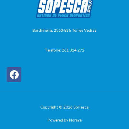
ã
o
0
d
e
5
Bordinheira, 2560-836 Torres Vedras
Telefone: 261 324 272
Copyright © 2026 SoPesca
Powered by Noraya