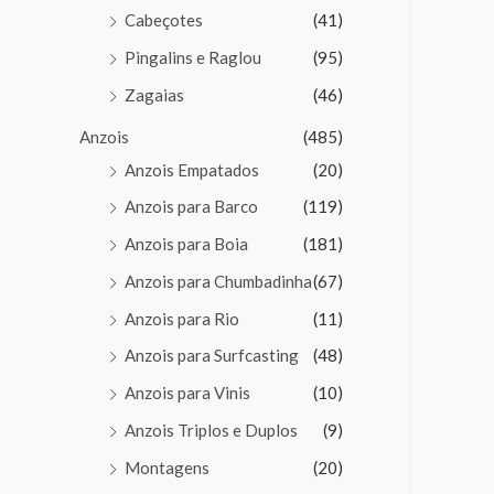
Cabeçotes
(41)
Pingalins e Raglou
(95)
Zagaias
(46)
Anzois
(485)
Anzois Empatados
(20)
Anzois para Barco
(119)
Anzois para Boia
(181)
Anzois para Chumbadinha
(67)
Anzois para Rio
(11)
Anzois para Surfcasting
(48)
Anzois para Vinis
(10)
Anzois Triplos e Duplos
(9)
Montagens
(20)