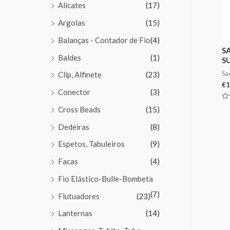
Alicates
(17)
Argolas
(15)
Balanças - Contador de Fio
(4)
S
Baldes
(1)
S
Sa
Clip, Alfinete
(23)
€
1
Conector
(3)
Av
Cross Beads
(15)
0
de
5
Dedeiras
(8)
Espetos, Tabuleiros
(9)
Facas
(4)
Fio Elástico-Bulle-Bombeta
(7)
Flutuadores
(23)
Lanternas
(14)