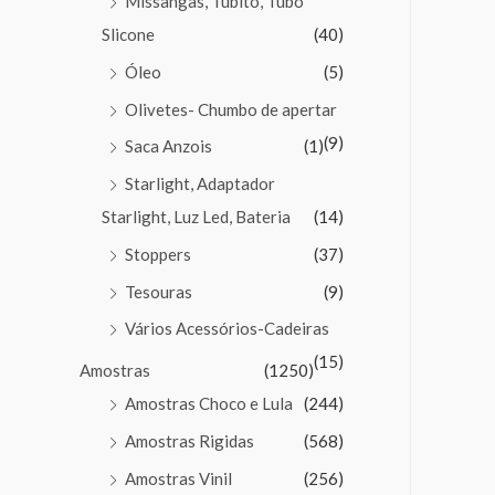
Missangas, Tubito, Tubo
Slicone
(40)
Óleo
(5)
Olivetes- Chumbo de apertar
(9)
Saca Anzois
(1)
Starlight, Adaptador
Starlight, Luz Led, Bateria
(14)
Stoppers
(37)
Tesouras
(9)
Vários Acessórios-Cadeiras
(15)
Amostras
(1250)
Amostras Choco e Lula
(244)
Amostras Rigidas
(568)
Amostras Vinil
(256)