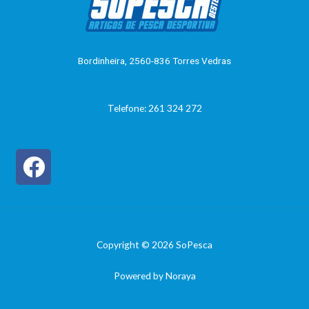
o
0
d
e
5
Bordinheira, 2560-836 Torres Vedras
Telefone: 261 324 272
Copyright © 2026 SoPesca
Powered by Noraya