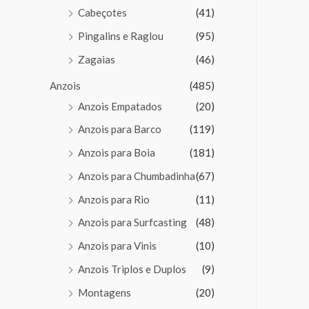
Cabeçotes
(41)
Pingalins e Raglou
(95)
Zagaias
(46)
Anzois
(485)
Anzois Empatados
(20)
Anzois para Barco
(119)
Anzois para Boia
(181)
Anzois para Chumbadinha
(67)
Anzois para Rio
(11)
Anzois para Surfcasting
(48)
Anzois para Vinis
(10)
Anzois Triplos e Duplos
(9)
Montagens
(20)