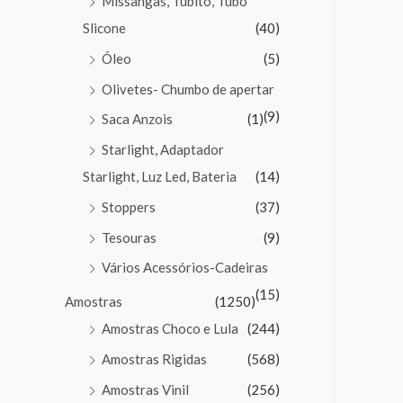
Missangas, Tubito, Tubo
Slicone
(40)
Óleo
(5)
Olivetes- Chumbo de apertar
(9)
Saca Anzois
(1)
Starlight, Adaptador
Starlight, Luz Led, Bateria
(14)
Stoppers
(37)
Tesouras
(9)
Vários Acessórios-Cadeiras
(15)
Amostras
(1250)
Amostras Choco e Lula
(244)
Amostras Rigidas
(568)
Amostras Vinil
(256)