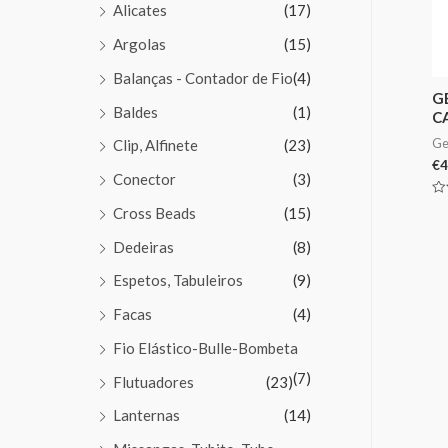
Alicates
(17)
Argolas
(15)
Balanças - Contador de Fio
(4)
G
Baldes
(1)
C
Ge
Clip, Alfinete
(23)
€
4
Conector
(3)
Av
Cross Beads
(15)
0
de
5
Dedeiras
(8)
Espetos, Tabuleiros
(9)
Facas
(4)
Fio Elástico-Bulle-Bombeta
(7)
Flutuadores
(23)
Lanternas
(14)