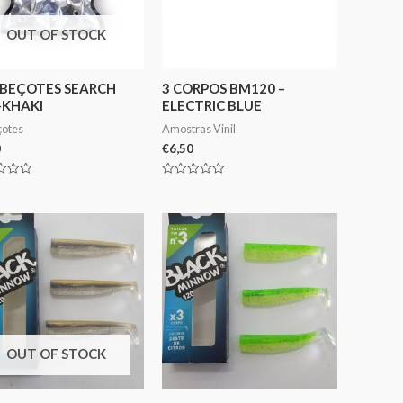
OUT OF STOCK
ABEÇOTES SEARCH
3 CORPOS BM120 –
-KHAKI
ELECTRIC BLUE
otes
Amostras Vinil
0
€
6,50
ação
Avaliação
0
de
5
OUT OF STOCK