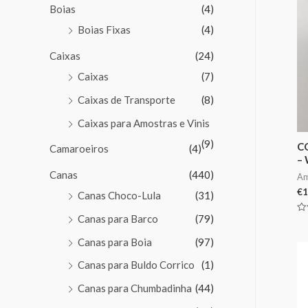
Boias
(4)
Boias Fixas
(4)
Caixas
(24)
Caixas
(7)
Caixas de Transporte
(8)
Caixas para Amostras e Vinis
(9)
C
Camaroeiros
(4)
–
Canas
(440)
Am
€
1
Canas Choco-Lula
(31)
Canas para Barco
(79)
Av
0
de
Canas para Boia
(97)
5
Canas para Buldo Corrico
(1)
Canas para Chumbadinha
(44)