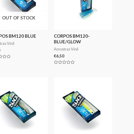
OUT OF STOCK
POS BM120 BLUE
CORPOS BM120-
BLUE/GLOW
ras Vinil
Amostras Vinil
0
€
6,50
ação
Avaliação
0
de
5