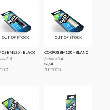
5
OUT OF STOCK
OUT OF STOCK
POS BM120 – BLACK
CORPOS BM120 – BLANC
ras Vinil
Amostras Vinil
0
€
6,50
ação
Avaliação
0
de
5