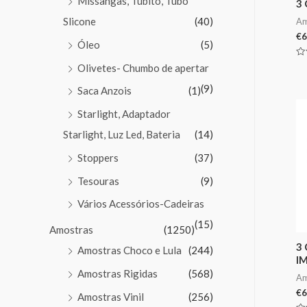
Missangas, Tubito, Tubo
3
Slicone
(40)
Am
€
6
Óleo
(5)
Av
Olivetes- Chumbo de apertar
0
de
(9)
5
Saca Anzois
(1)
Starlight, Adaptador
Starlight, Luz Led, Bateria
(14)
Stoppers
(37)
Tesouras
(9)
Vários Acessórios-Cadeiras
(15)
Amostras
(1250)
3
Amostras Choco e Lula
(244)
I
Amostras Rigidas
(568)
Am
€
6
Amostras Vinil
(256)