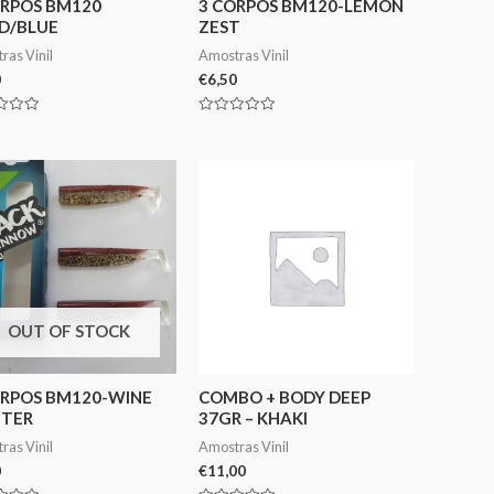
ORPOS BM120
3 CORPOS BM120-LEMON
D/BLUE
ZEST
ras Vinil
Amostras Vinil
0
€
6,50
ação
Avaliação
0
de
5
OUT OF STOCK
ORPOS BM120-WINE
COMBO + BODY DEEP
TTER
37GR – KHAKI
ras Vinil
Amostras Vinil
0
€
11,00