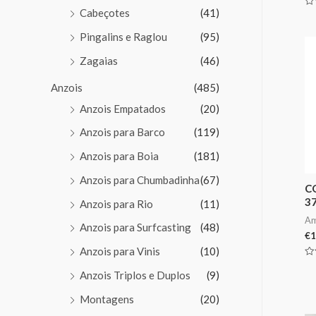
Cabeçotes
(41)
Av
0
de
Pingalins e Raglou
(95)
5
Zagaias
(46)
Anzois
(485)
Anzois Empatados
(20)
Anzois para Barco
(119)
Anzois para Boia
(181)
Anzois para Chumbadinha
(67)
C
3
Anzois para Rio
(11)
Am
Anzois para Surfcasting
(48)
€
1
Anzois para Vinis
(10)
Av
0
Anzois Triplos e Duplos
(9)
de
5
Montagens
(20)