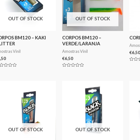
OUT OF STOCK
OUT OF STOCK
ORPOS BM120 – KAKI
CORPOS BM120 –
COR
LITTER
VERDE/LARANJA
Amost
ostras Vinil
Amostras Vinil
€
6,5
,50
€
6,50
Avali
0
aliação
Avaliação
de
0
5
de
5
OUT OF STOCK
OUT OF STOCK