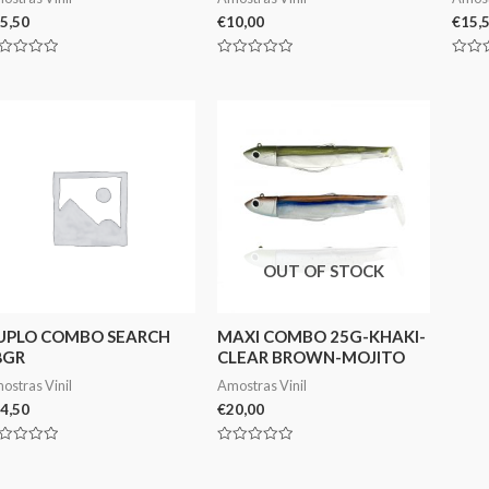
5,50
€
10,00
€
15,
aliação
Avaliação
Avali
0
0
de
de
5
5
OUT OF STOCK
UPLO COMBO SEARCH
MAXI COMBO 25G-KHAKI-
8GR
CLEAR BROWN-MOJITO
ostras Vinil
Amostras Vinil
4,50
€
20,00
aliação
Avaliação
0
de