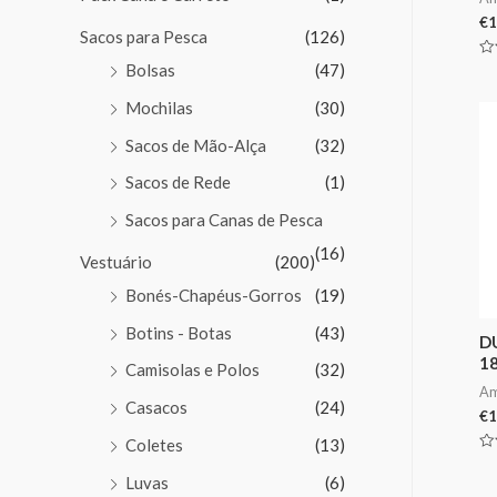
€
1
Sacos para Pesca
(126)
Av
Bolsas
(47)
0
de
Mochilas
(30)
5
Sacos de Mão-Alça
(32)
Sacos de Rede
(1)
Sacos para Canas de Pesca
(16)
Vestuário
(200)
Bonés-Chapéus-Gorros
(19)
Botins - Botas
(43)
D
1
Camisolas e Polos
(32)
Am
Casacos
(24)
€
1
Coletes
(13)
Av
0
Luvas
(6)
de