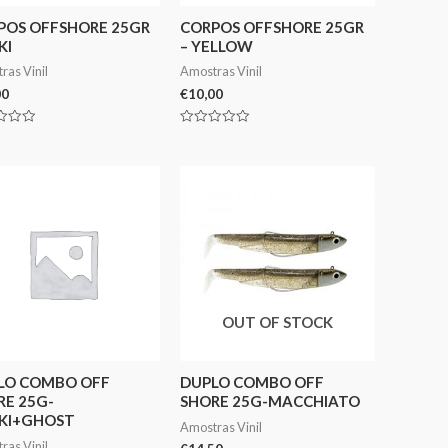
POS OFFSHORE 25GR
CORPOS OFFSHORE 25GR
KI
– YELLOW
ras Vinil
Amostras Vinil
00
€
10,00
ação
Avaliação
0
de
5
OUT OF STOCK
LO COMBO OFF
DUPLO COMBO OFF
RE 25G-
SHORE 25G-MACCHIATO
KI+GHOST
Amostras Vinil
ras Vinil