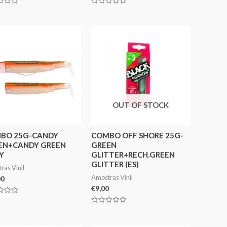
ação
Avaliação
0
de
5
OUT OF STOCK
BO 25G-CANDY
COMBO OFF SHORE 25G-
EN+CANDY GREEN
GREEN
Y
GLITTER+RECH.GREEN
GLITTER (ES)
ras Vinil
Amostras Vinil
00
€
9,00
ação
Avaliação
0
de