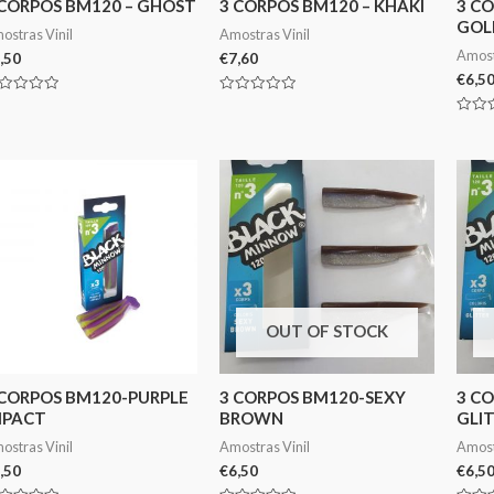
 CORPOS BM120 – GHOST
3 CORPOS BM120 – KHAKI
3 C
GOL
ostras Vinil
Amostras Vinil
Amost
,50
€
7,60
€
6,5
aliação
Avaliação
0
Avali
de
0
5
de
5
OUT OF STOCK
 CORPOS BM120-PURPLE
3 CORPOS BM120-SEXY
3 C
MPACT
BROWN
GLI
ostras Vinil
Amostras Vinil
Amost
,50
€
6,50
€
6,5