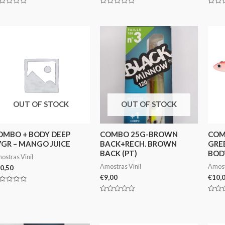
aliação
Avaliação
Avali
0
0
de
de
5
5
OUT OF STOCK
OUT OF STOCK
OMBO + BODY DEEP
COMBO 25G-BROWN
COM
7GR – MANGO JUICE
BACK+RECH. BROWN
GRE
BACK (PT)
BOD
ostras Vinil
Amostras Vinil
Amost
0,50
€
9,00
€
10,
aliação
Avaliação
Avali
0
0
de
de
5
5