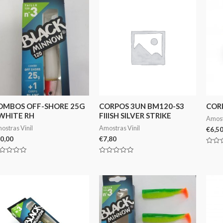
OMBOS OFF-SHORE 25G
CORPOS 3UN BM120-S3
COR
 WHITE RH
FIIISH SILVER STRIKE
Amost
ostras Vinil
Amostras Vinil
€
6,5
0,00
€
7,80
Avali
0
aliação
Avaliação
de
0
5
de
5