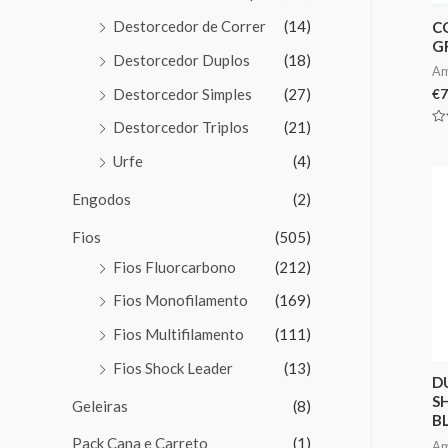
Destorcedor de Correr
(14)
C
G
Destorcedor Duplos
(18)
Am
Destorcedor Simples
(27)
€
7
Destorcedor Triplos
(21)
Av
0
de
Urfe
(4)
5
Engodos
(2)
Fios
(505)
Fios Fluorcarbono
(212)
Fios Monofilamento
(169)
Fios Multifilamento
(111)
Fios Shock Leader
(13)
D
S
Geleiras
(8)
B
Pack Cana e Carreto
(1)
Am