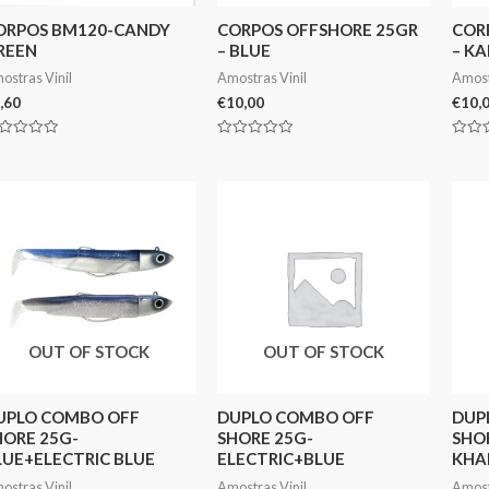
ORPOS BM120-CANDY
CORPOS OFFSHORE 25GR
COR
REEN
– BLUE
– KA
ostras Vinil
Amostras Vinil
Amost
,60
€
10,00
€
10,
aliação
Avaliação
Avali
0
0
de
de
5
5
OUT OF STOCK
OUT OF STOCK
UPLO COMBO OFF
DUPLO COMBO OFF
DUP
HORE 25G-
SHORE 25G-
SHO
LUE+ELECTRIC BLUE
ELECTRIC+BLUE
KHA
ostras Vinil
Amostras Vinil
Amost