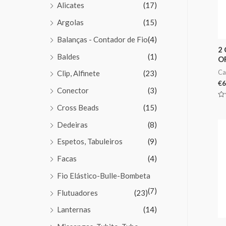
Alicates
(17)
Argolas
(15)
Balanças - Contador de Fio
(4)
2
Baldes
(1)
O
Ca
Clip, Alfinete
(23)
€
6
Conector
(3)
Av
Cross Beads
(15)
0
de
5
Dedeiras
(8)
Espetos, Tabuleiros
(9)
Facas
(4)
Fio Elástico-Bulle-Bombeta
(7)
Flutuadores
(23)
Lanternas
(14)