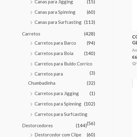
Canas para Jigging
(15)
Canas para Spinning
(60)
Canas para Surfcasting
(113)
Carretos
(428)
C
G
Carretos para Barco
(94)
Am
Carretos para Boia
(140)
€
6
Carretos para Buldo Corrico
Av
(3)
Carretos para
0
de
5
Chumbadinha
(32)
Carretos para Jigging
(1)
Carretos para Spinning
(102)
Carretos para Surfcasting
(56)
Destorcedores
(144)
Destorcedor com Clipe
(60)