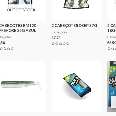
OUT OF STOCK
 CABEÇOTES BM120 –
2 CABEÇOTES DEEP 37G
2 C
FFSHORE 25G AZUL
18G
Cabeçotes
beçotes
Cabeç
€
7,75
,50
€
6,5
Avaliação
0
aliação
Avali
de
0
5
de
5