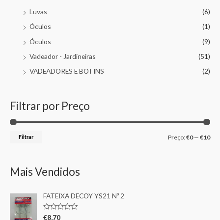
Luvas
(6)
Óculos
(1)
Óculos
(9)
Vadeador - Jardineiras
(51)
VADEADORES E BOTINS
(2)
Filtrar por Preço
Filtrar
Preço:
€0
—
€10
Mais Vendidos
FATEIXA DECOY YS21 Nº 2
A
€
8,70